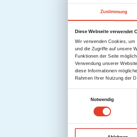
Zustimmung
Diese Webseite verwendet 
Wir verwenden Cookies, um I
und die Zugriffe auf unsere 
Funktionen der Seite möglic
PC & Laptop:
Verwendung unserer Website 
diese Informationen mögliche
Rahmen Ihrer Nutzung der D
E
Notwendig
i
n
w
i
l
l
Ablehnen