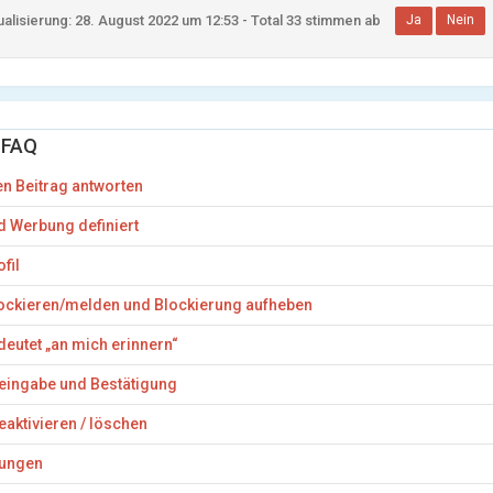
ualisierung: 28. August 2022 um 12:53 - Total 33 stimmen ab
Ja
Nein
 FAQ
en Beitrag antworten
d Werbung definiert
fil
ockieren/melden und Blockierung aufheben
eutet „an mich erinnern“
eingabe und Bestätigung
deaktivieren / löschen
lungen