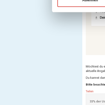
i
g
u
n
g
s
a
u
s
w
a
Möchtest du ei
h
aktuelle Anga
l
Du kannst dan
Bitte beacht
Teilen
33% der Use