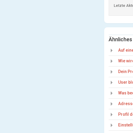
Letzte Akt
Ähnliches
Auf ein
Wie wir
Dein Pro
User bl
Was bed
Adress
Profil 
Einstel