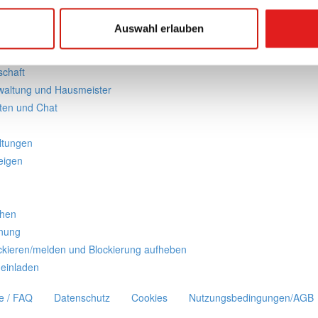
hes FAQ
Auswahl erlauben
 schreiben und kommentieren
nen
chaft
waltung und Hausmeister
ten und Chat
ltungen
eigen
chen
nung
ckieren/melden und Blockierung aufheben
einladen
fe / FAQ
Datenschutz
Cookies
Nutzungsbedingungen/AGB