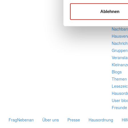
Ähnlic
Ablehnen
Beiträge
Reaktio
Nachbars
Hausver
Nachrich
Gruppen
Veransta
Kleinanz
Blogs
Themen
Lesezei
Hausord
User blo
Freunde 
FragNebenan
Über uns
Presse
Hausordnung
Hil