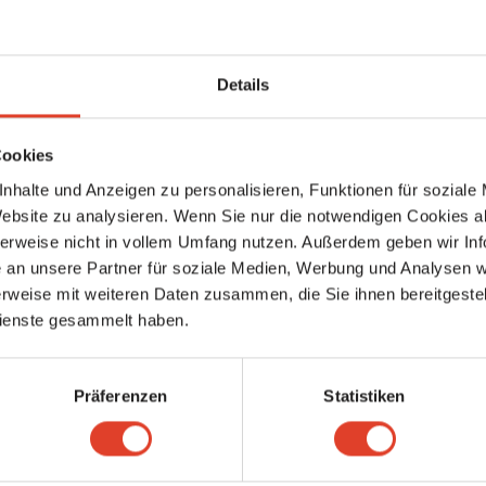
Details
Cookies
nhalte und Anzeigen zu personalisieren, Funktionen für soziale
ne erstellen
Website zu analysieren. Wenn Sie nur die notwendigen Cookies a
tellen einer Kampange ist wie beim Erstellen einer Kleinanzeige oder 
herweise nicht in vollem Umfang nutzen. Außerdem geben wir Inf
e der Kampagne sein soll, bis wann die Kampagne läuft und wie geza
an unsere Partner für soziale Medien, Werbung und Analysen we
g. Optional kannst du auch vordefinierte Spendenbeträge angeben.
rweise mit weiteren Daten zusammen, die Sie ihnen bereitgestell
n Bedingungen kannst du zusätzliche Infos für potenzielle Spenderinn
ienste gesammelt haben.
direkt gehen. FragNebenan ist kein Zahlungsvermittler und übernimmt 
nan stellt auch keine Provision in Rechnung.
Präferenzen
Statistiken
er/innen haben diese FAQ als hilfreich markiert. Ist diese FAQ hilfreic
Nein