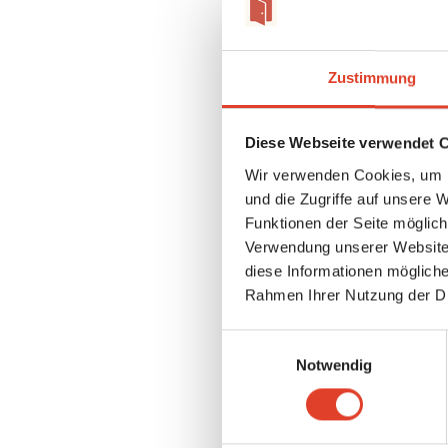
Zustimmung
Diese Webseite verwendet 
Wir verwenden Cookies, um I
Kampag
und die Zugriffe auf unsere 
Beim Ers
Funktionen der Seite möglic
Zielsumm
Verwendung unserer Website 
Verfügun
diese Informationen mögliche
Unter de
Rahmen Ihrer Nutzung der D
an dich 
FragNebe
Einwilligungsauswahl
Teilen
Notwendig
0% der Us
Ja