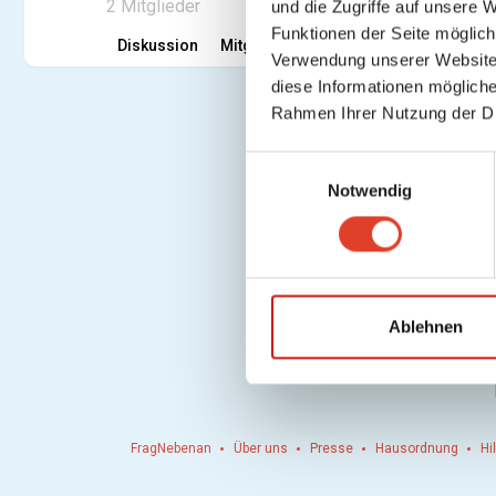
2 Mitglieder
und die Zugriffe auf unsere 
Funktionen der Seite möglic
Diskussion
Mitglieder
Fotos
Videos
Them
Verwendung unserer Website 
diese Informationen mögliche
Rahmen Ihrer Nutzung der D
E
Notwendig
i
n
w
i
l
l
Ablehnen
i
g
u
n
FragNebenan
Über uns
Presse
Hausordnung
Hi
g
s