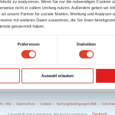
Website zu analysieren. Wenn Sie nur die notwendigen Cookies a
herweise nicht in vollem Umfang nutzen. Außerdem geben wir Inf
en
an unsere Partner für soziale Medien, Werbung und Analysen we
rweise mit weiteren Daten zusammen, die Sie ihnen bereitgestell
ienste gesammelt haben.
Mitglieder Login
Präferenzen
Statistiken
Auswahl erlauben
an mich erinnern
Passwort vergessen?
lfe / FAQ
Datenschutz
Cookies
Nutzungsbedingungen/AGB
Gutschei
.
Deutsch
Copyright © 2026 FragNebenan. Alle Rechte vorbehalten