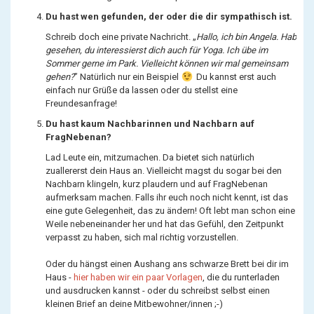
Du hast wen gefunden, der oder die dir sympathisch ist.
Schreib doch eine private Nachricht. „
Hallo, ich bin Angela. Hab
gesehen, du interessierst dich auch für Yoga. Ich übe im
Sommer gerne im Park. Vielleicht können wir mal gemeinsam
gehen?
” Natürlich nur ein Beispiel
Du kannst erst auch
einfach nur Grüße da lassen oder du stellst eine
Freundesanfrage!
Du hast kaum Nachbarinnen und Nachbarn auf
FragNebenan?
Lad Leute ein, mitzumachen. Da bietet sich natürlich
zuallererst dein Haus an. Vielleicht magst du sogar bei den
Nachbarn klingeln, kurz plaudern und auf FragNebenan
aufmerksam machen. Falls ihr euch noch nicht kennt, ist das
eine gute Gelegenheit, das zu ändern! Oft lebt man schon eine
Weile nebeneinander her und hat das Gefühl, den Zeitpunkt
verpasst zu haben, sich mal richtig vorzustellen.
Oder du hängst einen Aushang ans schwarze Brett bei dir im
Haus -
hier haben wir ein paar Vorlagen
, die du runterladen
und ausdrucken kannst - oder du schreibst selbst einen
kleinen Brief an deine Mitbewohner/innen ;-)