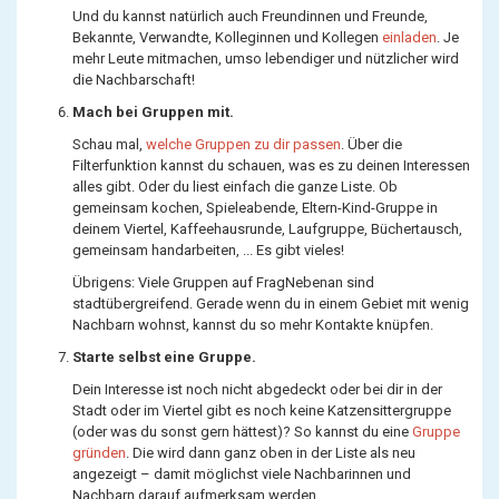
Und du kannst natürlich auch Freundinnen und Freunde,
Bekannte, Verwandte, Kolleginnen und Kollegen
einladen
. Je
mehr Leute mitmachen, umso lebendiger und nützlicher wird
die Nachbarschaft!
Mach bei Gruppen mit.
Schau mal,
welche Gruppen zu dir passen
. Über die
Filterfunktion kannst du schauen, was es zu deinen Interessen
alles gibt. Oder du liest einfach die ganze Liste. Ob
gemeinsam kochen, Spieleabende, Eltern-Kind-Gruppe in
deinem Viertel, Kaffeehausrunde, Laufgruppe, Büchertausch,
gemeinsam handarbeiten, ... Es gibt vieles!
Übrigens: Viele Gruppen auf FragNebenan sind
stadtübergreifend. Gerade wenn du in einem Gebiet mit wenig
Nachbarn wohnst, kannst du so mehr Kontakte knüpfen.
Starte selbst eine Gruppe.
Dein Interesse ist noch nicht abgedeckt oder bei dir in der
Stadt oder im Viertel gibt es noch keine Katzensittergruppe
(oder was du sonst gern hättest)? So kannst du eine
Gruppe
gründen
. Die wird dann ganz oben in der Liste als neu
angezeigt – damit möglichst viele Nachbarinnen und
Nachbarn darauf aufmerksam werden.