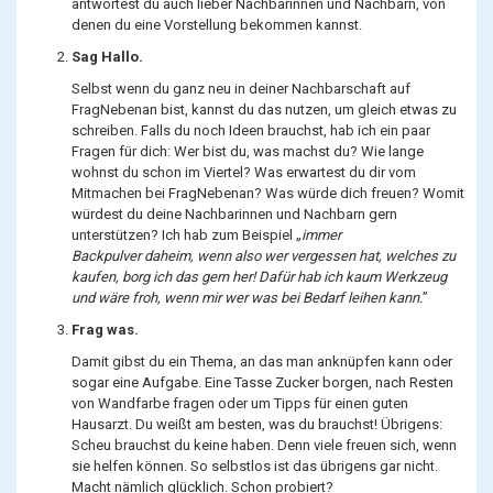
antwortest du auch lieber Nachbarinnen und Nachbarn, von
denen du eine Vorstellung bekommen kannst.
Sag Hallo.
Selbst wenn du ganz neu in deiner Nachbarschaft auf
FragNebenan bist, kannst du das nutzen, um gleich etwas zu
schreiben. Falls du noch Ideen brauchst, hab ich ein paar
Fragen für dich: Wer bist du, was machst du? Wie lange
wohnst du schon im Viertel? Was erwartest du dir vom
Mitmachen bei FragNebenan? Was würde dich freuen? Womit
würdest du deine Nachbarinnen und Nachbarn gern
unterstützen? Ich hab zum Beispiel „
immer
Backpulver daheim, wenn also wer vergessen hat, welches zu
kaufen, borg ich das gern her! Dafür hab ich kaum Werkzeug
und wäre froh, wenn mir wer was bei Bedarf leihen kann.
”
Frag was.
Damit gibst du ein Thema, an das man anknüpfen kann oder
sogar eine Aufgabe. Eine Tasse Zucker borgen, nach Resten
von Wandfarbe fragen oder um Tipps für einen guten
Hausarzt. Du weißt am besten, was du brauchst! Übrigens:
Scheu brauchst du keine haben. Denn viele freuen sich, wenn
sie helfen können. So selbstlos ist das übrigens gar nicht.
Macht nämlich glücklich. Schon probiert?