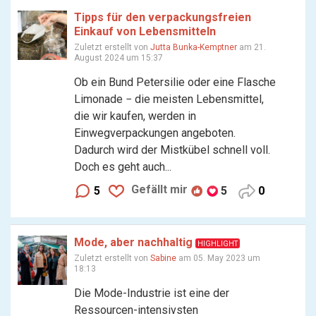
Tipps für den verpackungsfreien
Einkauf von Lebensmitteln
Zuletzt erstellt von
Jutta Bunka-Kemptner
am 21.
August 2024 um 15:37
Ob ein Bund Petersilie oder eine Flasche
Limonade − die meisten Lebensmittel,
die wir kaufen, werden in
Einwegverpackungen angeboten.
Dadurch wird der Mistkübel schnell voll.
Doch es geht auch...
Gefällt mir
5
5
0
Mode, aber nachhaltig
HIGHLIGHT
Zuletzt erstellt von
Sabine
am 05. May 2023 um
18:13
Die Mode-Industrie ist eine der
Ressourcen-intensivsten