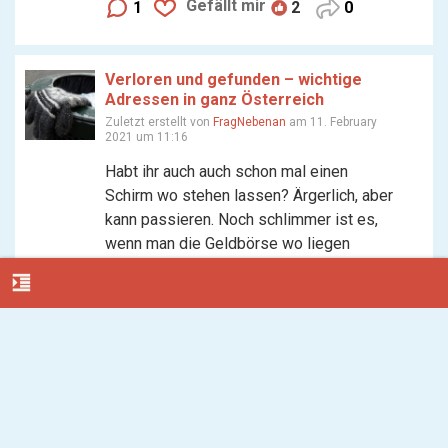
Gefällt mir
1
2
0
Verloren und gefunden – wichtige
Adressen in ganz Österreich
Zuletzt erstellt von
FragNebenan
am 11. February
2021 um 11:16
Habt ihr auch auch schon mal einen
Schirm wo stehen lassen? Ärgerlich, aber
kann passieren. Noch schlimmer ist es,
wenn man die Geldbörse wo liegen
lässt. Umso besser, wenn es eine
format_indent_increase
ehrliche...
Gefällt mir
0
2
0
Die besten Energiespartipps rund
ums Heizen und Kühlen
Zuletzt erstellt von
FragNebenan
am 11. February