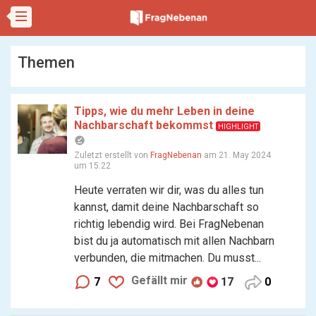
Themen
Tipps, wie du mehr Leben in deine
Nachbarschaft bekommst
HIGHLIGHT
offline_pin
Zuletzt erstellt von
FragNebenan
am 21. May 2024
um 15:22
Heute verraten wir dir, was du alles tun
kannst, damit deine Nachbarschaft so
richtig lebendig wird. Bei FragNebenan
bist du ja automatisch mit allen Nachbarn
verbunden, die mitmachen. Du musst...
Gefällt mir
7
17
0