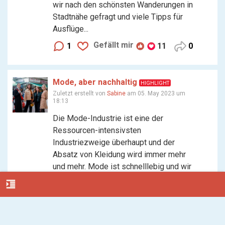
wir nach den schönsten Wanderungen in
Stadtnähe gefragt und viele Tipps für
Ausflüge...
Gefällt mir
1
11
0
Mode, aber nachhaltig
HIGHLIGHT
Zuletzt erstellt von
Sabine
am 05. May 2023 um
18:13
Die Mode-Industrie ist eine der
Ressourcen-intensivsten
Industriezweige überhaupt und der
Absatz von Kleidung wird immer mehr
und mehr. Mode ist schnelllebig und wir
kaufen gerne und oft schöne...
format_indent_increase
Gefällt mir
2
11
0