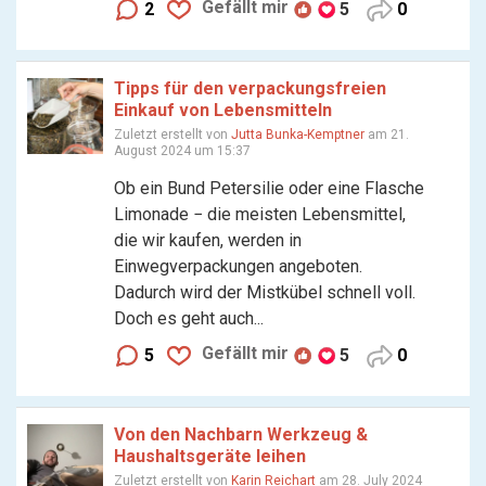
Gefällt mir
2
5
0
Tipps für den verpackungsfreien
Einkauf von Lebensmitteln
Zuletzt erstellt von
Jutta Bunka-Kemptner
am 21.
August 2024 um 15:37
Ob ein Bund Petersilie oder eine Flasche
Limonade − die meisten Lebensmittel,
die wir kaufen, werden in
Einwegverpackungen angeboten.
Dadurch wird der Mistkübel schnell voll.
Doch es geht auch...
Gefällt mir
5
5
0
Von den Nachbarn Werkzeug &
Haushaltsgeräte leihen
Zuletzt erstellt von
Karin Reichart
am 28. July 2024