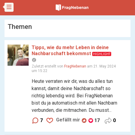
Themen
Tipps, wie du mehr Leben in deine
Nachbarschaft bekommst
HIGHLIGHT
offline_pin
Zuletzt erstellt von
FragNebenan
am 21. May 2024
um 15:22
Heute verraten wir dir, was du alles tun
kannst, damit deine Nachbarschaft so
richtig lebendig wird. Bei FragNebenan
bist du ja automatisch mit allen Nachbarn
verbunden, die mitmachen. Du musst...
Gefällt mir
7
17
0