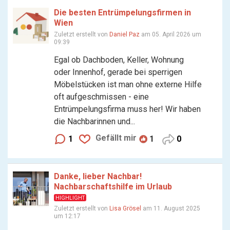
Die besten Entrümpelungsfirmen in
Wien
Zuletzt erstellt von
Daniel Paz
am 05. April 2026 um
09:39
Egal ob Dachboden, Keller, Wohnung
oder Innenhof, gerade bei sperrigen
Möbelstücken ist man ohne externe Hilfe
oft aufgeschmissen - eine
Entrümpelungsfirma muss her! Wir haben
die Nachbarinnen und...
Gefällt mir
1
1
0
Danke, lieber Nachbar!
Nachbarschaftshilfe im Urlaub
HIGHLIGHT
Zuletzt erstellt von
Lisa Grösel
am 11. August 2025
um 12:17