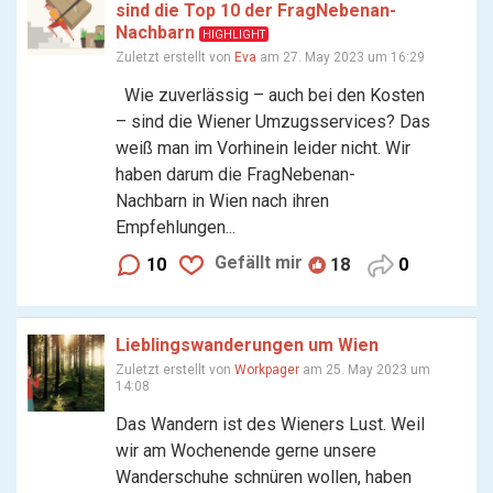
sind die Top 10 der FragNebenan-
Nachbarn
HIGHLIGHT
Zuletzt erstellt von
Eva
am 27. May 2023 um 16:29
Wie zuverlässig – auch bei den Kosten
– sind die Wiener Umzugsservices? Das
weiß man im Vorhinein leider nicht. Wir
haben darum die FragNebenan-
Nachbarn in Wien nach ihren
Empfehlungen...
Gefällt mir
10
18
0
Lieblingswanderungen um Wien
Zuletzt erstellt von
Workpager
am 25. May 2023 um
14:08
Das Wandern ist des Wieners Lust. Weil
wir am Wochenende gerne unsere
Wanderschuhe schnüren wollen, haben