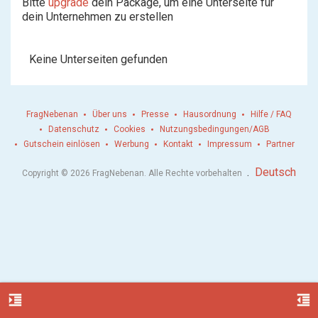
Bitte
upgrade
dein Package, um eine Unterseite für
dein Unternehmen zu erstellen
Keine Unterseiten gefunden
FragNebenan
Über uns
Presse
Hausordnung
Hilfe / FAQ
Datenschutz
Cookies
Nutzungsbedingungen/AGB
Gutschein einlösen
Werbung
Kontakt
Impressum
Partner
.
Deutsch
Copyright © 2026 FragNebenan. Alle Rechte vorbehalten
format_indent_increase
format_indent_decrease