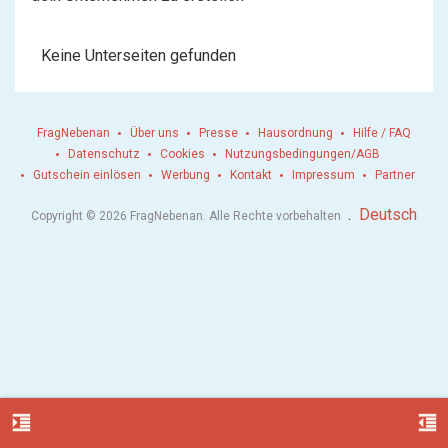
Keine Unterseiten gefunden
FragNebenan
Über uns
Presse
Hausordnung
Hilfe / FAQ
Datenschutz
Cookies
Nutzungsbedingungen/AGB
Gutschein einlösen
Werbung
Kontakt
Impressum
Partner
.
Deutsch
Copyright © 2026 FragNebenan. Alle Rechte vorbehalten
format_indent_increase
format_indent_decrease