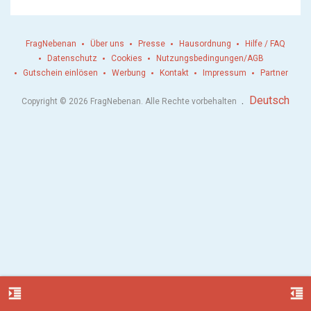
FragNebenan
Über uns
Presse
Hausordnung
Hilfe / FAQ
Datenschutz
Cookies
Nutzungsbedingungen/AGB
Gutschein einlösen
Werbung
Kontakt
Impressum
Partner
.
Deutsch
Copyright © 2026 FragNebenan. Alle Rechte vorbehalten
format_indent_increase
format_indent_decrease