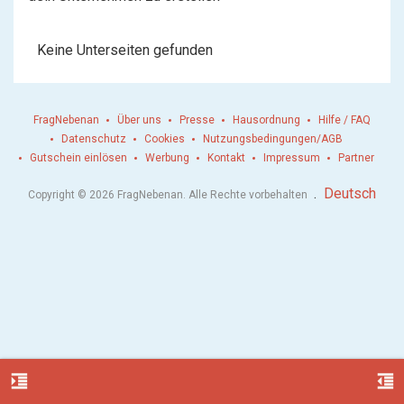
Keine Unterseiten gefunden
FragNebenan
Über uns
Presse
Hausordnung
Hilfe / FAQ
Datenschutz
Cookies
Nutzungsbedingungen/AGB
Gutschein einlösen
Werbung
Kontakt
Impressum
Partner
.
Deutsch
Copyright © 2026 FragNebenan. Alle Rechte vorbehalten
format_indent_increase
format_indent_decrease