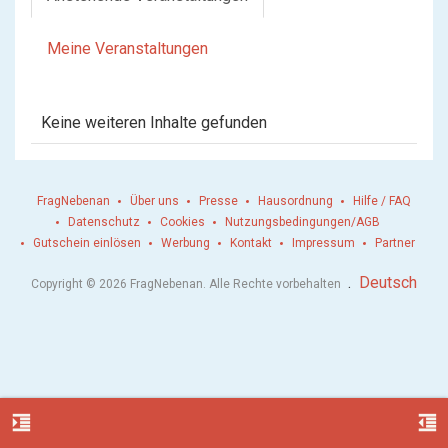
Meine Veranstaltungen
Keine weiteren Inhalte gefunden
FragNebenan
Über uns
Presse
Hausordnung
Hilfe / FAQ
Datenschutz
Cookies
Nutzungsbedingungen/AGB
Gutschein einlösen
Werbung
Kontakt
Impressum
Partner
.
Deutsch
Copyright © 2026 FragNebenan. Alle Rechte vorbehalten
format_indent_increase
format_indent_decrease