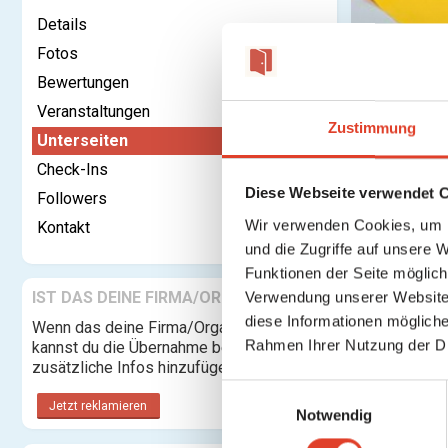
Details
Fotos
Bewertungen
Kontaktieren
Veranstaltungen
Zustimmung
Unterseiten
Freiraum
Check-Ins
Bitte
upgra
Diese Webseite verwendet 
Followers
Wir verwenden Cookies, um I
Kontakt
und die Zugriffe auf unsere 
Keine Unte
Funktionen der Seite möglic
IST DAS DEINE FIRMA/ORGANISATION?
Verwendung unserer Website 
diese Informationen mögliche
Wenn das deine Firma/Organisation ist,
Rahmen Ihrer Nutzung der D
kannst du die Übernahme beantragen und
zusätzliche Infos hinzufügen.
E
Jetzt reklamieren
Notwendig
i
n