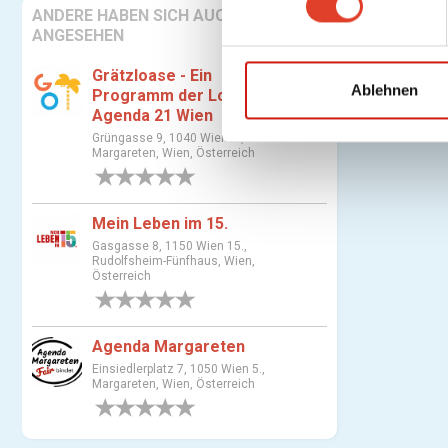
ANDERE HABEN SICH AUCH
w
ANGESEHEN
i
l
Grätzloase - Ein
l
Ablehnen
Programm der Lokalen
i
Agenda 21 Wien
g
Grüngasse 9, 1040 Wien 5.,
Margareten, Wien, Österreich
u
0 Bewertungen
n
g
Mein Leben im 15.
s
Gasgasse 8, 1150 Wien 15.,
a
Rudolfsheim-Fünfhaus, Wien,
Österreich
u
0 Bewertungen
s
w
Agenda Margareten
a
Einsiedlerplatz 7, 1050 Wien 5.,
h
Margareten, Wien, Österreich
l
0 Bewertungen