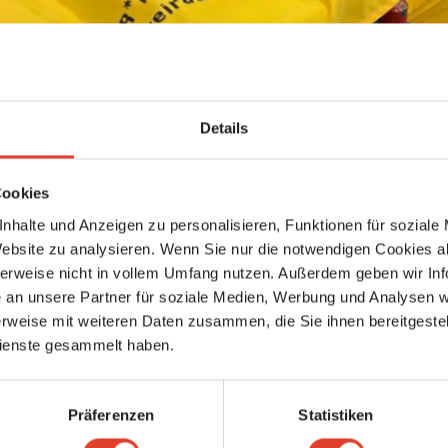
Details
 Naschmarkt Unterseite
de
dein Package, um eine Unterseite für dein Unternehmen zu ers
Cookies
nhalte und Anzeigen zu personalisieren, Funktionen für soziale
Website zu analysieren. Wenn Sie nur die notwendigen Cookies a
rseiten gefunden
herweise nicht in vollem Umfang nutzen. Außerdem geben wir Inf
an unsere Partner für soziale Medien, Werbung und Analysen we
rweise mit weiteren Daten zusammen, die Sie ihnen bereitgestell
ienste gesammelt haben.
Präferenzen
Statistiken