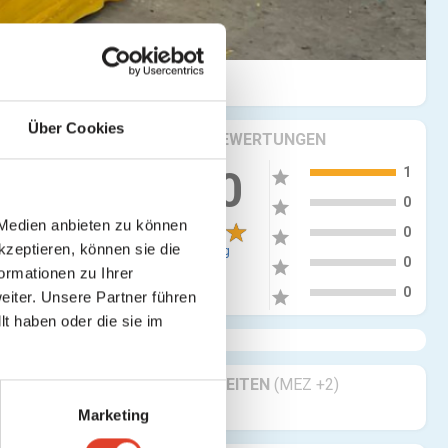
Über Cookies
KRITIKEN & BEWERTUNGEN
5
5.00
1
star
tellen
4
0
star
 Medien anbieten zu können
3
0
star
kzeptieren, können sie die
1 Bewertung
2
0
star
ormationen zu Ihrer
1
0
star
iter. Unsere Partner führen
t haben oder die sie im
GESCHÄFTSZEITEN
(MEZ +2)
Geöffnet 24/7
Marketing