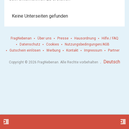
Keine Unterseiten gefunden
FragNebenan
Über uns
Presse
Hausordnung
Hilfe / FAQ
Datenschutz
Cookies
Nutzungsbedingungen/AGB
Gutschein einlösen
Werbung
Kontakt
Impressum
Partner
.
Deutsch
Copyright © 2026 FragNebenan. Alle Rechte vorbehalten
format_indent_increase
format_indent_decrease