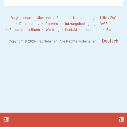
FragNebenan
Über uns
Presse
Hausordnung
Hilfe / FAQ
Datenschutz
Cookies
Nutzungsbedingungen/AGB
Gutschein einlösen
Werbung
Kontakt
Impressum
Partner
.
Deutsch
Copyright © 2026 FragNebenan. Alle Rechte vorbehalten
format_indent_increase
format_indent_decrease