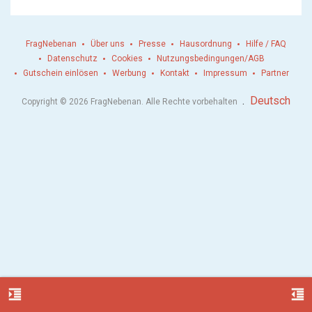
FragNebenan
Über uns
Presse
Hausordnung
Hilfe / FAQ
Datenschutz
Cookies
Nutzungsbedingungen/AGB
Gutschein einlösen
Werbung
Kontakt
Impressum
Partner
.
Deutsch
Copyright © 2026 FragNebenan. Alle Rechte vorbehalten
format_indent_increase
format_indent_decrease