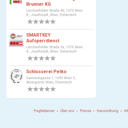
u
Brunner KG
s
Lerchenfelder Straße 40, 1070 Wien
8., Josefstadt, Wien, Österreich
w
0 Bewertungen
a
h
SMARTKEY
l
Aufsperrdienst
Lerchenfelder Straße 36, 1070 Wien
8., Josefstadt, Wien, Österreich
0 Bewertungen
Schlosserei Petko
Garnisongasse 1, 1090 Wien 9.,
Alsergrund, Wien, Österreich
0 Bewertungen
FragNebenan
Über uns
Presse
Hausordnung
Hi