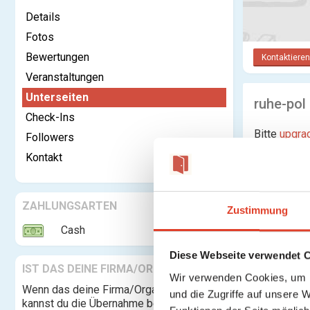
Details
Fotos
Bewertungen
Kontaktieren
Veranstaltungen
Unterseiten
ruhe-pol
Check-Ins
Bitte
upgra
Followers
Kontakt
Keine Unte
ZAHLUNGSARTEN
Zustimmung
Cash
Diese Webseite verwendet 
IST DAS DEINE FIRMA/ORGANISATION?
Wir verwenden Cookies, um I
Wenn das deine Firma/Organisation ist,
und die Zugriffe auf unsere 
kannst du die Übernahme beantragen und