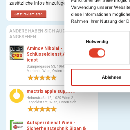
Funktionen der Seite möglic
zusätzliche Infos hinzufügen.
Verwendung unserer Website 
diese Informationen mögliche
Jetzt reklamieren
Rahmen Ihrer Nutzung der D
ANDERE HABEN SICH AUCH
E
ANGESEHEN
Notwendig
i
Aminov Nikolai -
n
Schlüsseldienst,Aufsperrd
w
ienst
i
Stumpergasse 53, 1060 Wien 6.,
l
Mariahilf, Wien, Österreich
l
Ablehnen
3 Bewertungen
i
g
mactrix apple support
u
Heinestraße 12, 1020 Wien 2.,
Leopoldstadt, Wien, Österreich
n
1 Bewertung
g
s
Aufsperrdienst Wien -
a
Sicherheitstechnik Sigan &