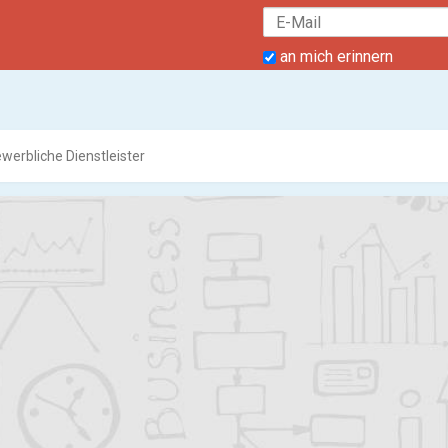
an mich erinnern
werbliche Dienstleister