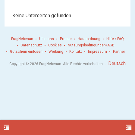
Keine Unterseiten gefunden
FragNebenan
Über uns
Presse
Hausordnung
Hilfe / FAQ
Datenschutz
Cookies
Nutzungsbedingungen/AGB
Gutschein einlösen
Werbung
Kontakt
Impressum
Partner
.
Deutsch
Copyright © 2026 FragNebenan. Alle Rechte vorbehalten
format_indent_increase
format_indent_decrease