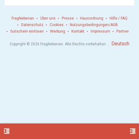
FragNebenan
Über uns
Presse
Hausordnung
Hilfe / FAQ
Datenschutz
Cookies
Nutzungsbedingungen/AGB
Gutschein einlösen
Werbung
Kontakt
Impressum
Partner
.
Deutsch
Copyright © 2026 FragNebenan. Alle Rechte vorbehalten
format_indent_increase
format_indent_decrease