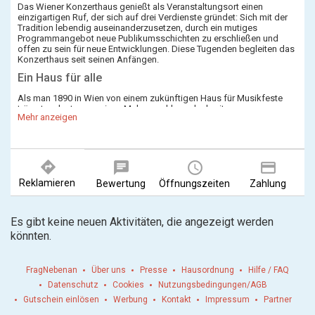
Das Wiener Konzerthaus genießt als Veranstaltungsort einen
einzigartigen Ruf, der sich auf drei Verdienste gründet: Sich mit der
Tradition lebendig auseinanderzusetzen, durch ein mutiges
Programmangebot neue Publikumsschichten zu erschließen und
offen zu sein für neue Entwicklungen. Diese Tugenden begleiten das
Konzerthaus seit seinen Anfängen.
Ein Haus für alle
Als man 1890 in Wien von einem zukünftigen Haus für Musikfeste
träumte, plante man einen Mehrzweckbau, der breite
Mehr anzeigen
Bevölkerungsschichten ansprechen sollte – im Unterschied zum
traditionsreichen Musikverein.
Die erste Idee kam von dem Architekten Ludwig Baumann: Sein
»Olympion« sollte Räume für Konzerte, Eislaufverein und Bicycleclub
enthalten und in einer Freiluft-Arena insgesamt 40.000 Menschen
directions
chat
query_builder
payment
Platz bieten. Der Plan zerschlug sich, sein Anliegen aber lebte fort,
denn das Konzerthaus, dessen Bau im Dezember 1911 begann,
Reklamieren
Bewertung
Öffnungszeiten
Zahlung
wurde von demselben Ludwig Baumann gemeinsam mit den
berühmten Theaterarchitekten Ferdinand Fellner und Hermann
Gottlieb Helmer so angelegt, dass seine drei Säle (Großer Saal,
Es gibt keine neuen Aktivitäten, die angezeigt werden
Mozart-Saal und Schubert-Saal) gleichzeitig bespielt werden
könnten.
können, ohne dass die Veranstaltungen einander stören.
FragNebenan
Über uns
Presse
Hausordnung
Hilfe / FAQ
Datenschutz
Cookies
Nutzungsbedingungen/AGB
Gutschein einlösen
Werbung
Kontakt
Impressum
Partner