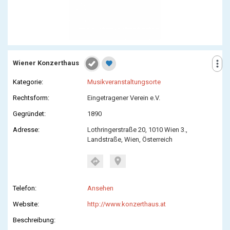
more_vert
Wiener Konzerthaus
favorite
Kategorie:
Musikveranstaltungsorte
Rechtsform:
Eingetragener Verein e.V.
Gegründet:
1890
Adresse:
Lothringerstraße 20, 1010 Wien 3.,
Landstraße, Wien, Österreich
location_on
directions
Telefon:
Ansehen
Website:
http://www.konzerthaus.at
Beschreibung: