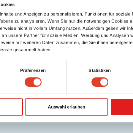
Cookies
Wiener Konzerthaus
Musikveranstaltungsorte
nhalte und Anzeigen zu personalisieren, Funktionen für soziale
Lothringerstraße 20, 1010 Wien 3., Landstraße, Wien, Österreich
Website zu analysieren. Wenn Sie nur die notwendigen Cookies a
5587.21 km entfernt
herweise nicht in vollem Umfang nutzen. Außerdem geben wir Inf
0 Bewertungen
an unsere Partner für soziale Medien, Werbung und Analysen we
rweise mit weiteren Daten zusammen, die Sie ihnen bereitgestell
ienste gesammelt haben.
Präferenzen
Statistiken
Auswahl erlauben