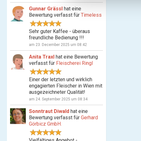
n
Gunnar Grässl
hat eine
g
Bewertung verfasst für
Timeless
s
a
Sehr guter Kaffee - überaus
u
freundliche Bedienung !!!
s
am 23. December 2025 um 08:42
w
a
Anita Traxl
hat eine Bewertung
h
verfasst für
Fleischerei Ringl
l
Einer der letzten und wirklich
engagierten Fleischer in Wien mit
ausgezeichneter Qualität!
am 24. September 2025 um 08:34
Sonntraut Diwald
hat eine
Bewertung verfasst für
Gerhard
Görbicz GmbH.
Vielfältiges Angebot -