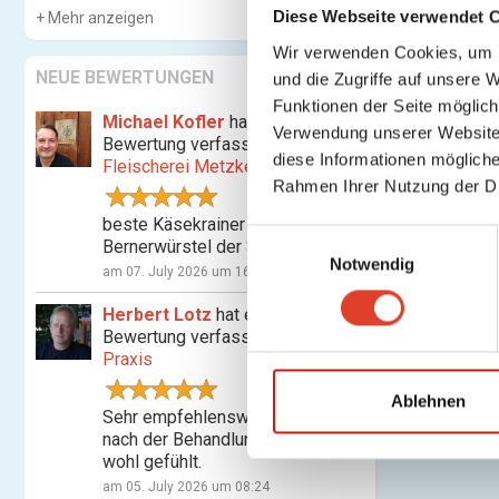
Diese Webseite verwendet 
Mehr anzeigen
Wir verwenden Cookies, um I
NEUE BEWERTUNGEN
und die Zugriffe auf unsere 
Funktionen der Seite möglic
Michael Kofler
hat eine
Verwendung unserer Website 
Bewertung verfasst für
diese Informationen mögliche
Fleischerei Metzker
Rahmen Ihrer Nutzung der D
beste Käsekrainer und
E
Bernerwürstel der Stadt
Notwendig
i
am 07. July 2026 um 16:07
n
Herbert Lotz
hat eine
w
Bewertung verfasst für
Shiatsu-
i
Praxis
l
l
Ablehnen
Sehr empfehlenswert! Habe mich
i
nach der Behandlung nachhaltig
g
wohl gefühlt.
u
am 05. July 2026 um 08:24