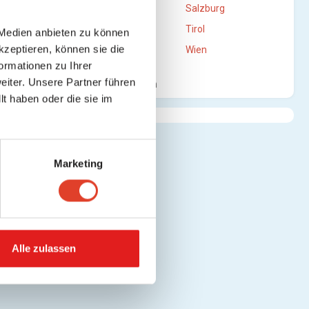
Oberösterreich
Salzburg
Steiermark
Tirol
 Medien anbieten zu können
kzeptieren, können sie die
Vorarlberg
Wien
ormationen zu Ihrer
iter. Unsere Partner führen
Mehr anzeigen
t haben oder die sie im
Marketing
Alle zulassen