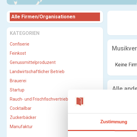
Alle Firmen/Organisationen
KATEGORIEN
Confiserie
Musikver
Feinkost
Genussmittelproduzent
Keine Fir
Landwirtschaftlicher Betrieb
Brauerei
Alle and
Startup
Rauch- und Frischfischvertriebs-GmbH
Cocktailbar
Zuckerbäcker
Zustimmung
Manufaktur