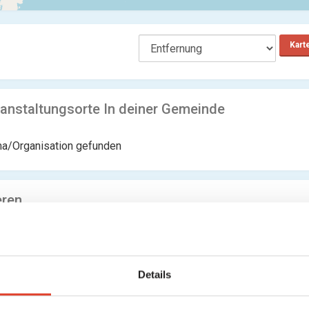
Kart
anstaltungsorte In deiner Gemeinde
ma/Organisation gefunden
eren
Waves Vienna
Musikwirtschaft
,
Musikveranstaltungsorte
Hermanngasse 18, 1070 Wien 7., Neubau, Wien, Österreich
5586.53 km entfernt
Details
2 Bewertungen