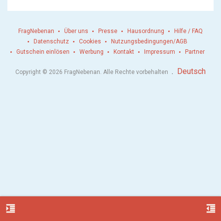
FragNebenan
Über uns
Presse
Hausordnung
Hilfe / FAQ
Datenschutz
Cookies
Nutzungsbedingungen/AGB
Gutschein einlösen
Werbung
Kontakt
Impressum
Partner
.
Deutsch
Copyright © 2026 FragNebenan. Alle Rechte vorbehalten
format_indent_increase
format_indent_decrease