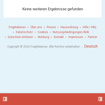
Keine weiteren Ergebnisse gefunden
FragNebenan
Über uns
Presse
Hausordnung
Hilfe / FAQ
Datenschutz
Cookies
Nutzungsbedingungen/AGB
Gutschein einlösen
Werbung
Kontakt
Impressum
Partner
.
Deutsch
Copyright © 2026 FragNebenan. Alle Rechte vorbehalten
format_indent_increase
format_indent_decrease