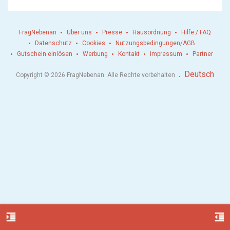
FragNebenan
Über uns
Presse
Hausordnung
Hilfe / FAQ
Datenschutz
Cookies
Nutzungsbedingungen/AGB
Gutschein einlösen
Werbung
Kontakt
Impressum
Partner
.
Deutsch
Copyright © 2026 FragNebenan. Alle Rechte vorbehalten
format_indent_increase
format_indent_decrease