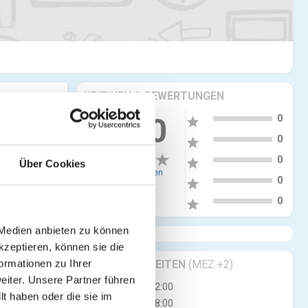
KRITIKEN & BEWERTUNGEN
5
0.00
0
star
4
0
star
3
0
star
Über Cookies
0 Bewertungen
2
0
star
1
0
star
 Medien anbieten zu können
kzeptieren, können sie die
GESCHÄFTSZEITEN
(MEZ +2)
ormationen zu Ihrer
iter. Unsere Partner führen
Mo
08:00 - 12:00
t haben oder die sie im
14:00 - 18:00