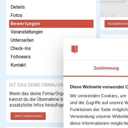
Details
Fotos
Bewertungen
Kontaktieren
Veranstaltungen
Unterseiten
Bewertu
Check-Ins
Anmelden o
Followers
Kontakt
Zustimmung
IST DAS DEINE FIRMA/ORGANISATION?
Diese Webseite verwendet 
Wenn das deine Firma/Organisation ist,
Wir verwenden Cookies, um I
kannst du die Übernahme beantragen und
und die Zugriffe auf unsere 
zusätzliche Infos hinzufügen.
Funktionen der Seite möglic
Verwendung unserer Website 
Jetzt reklamieren
diese Informationen mögliche