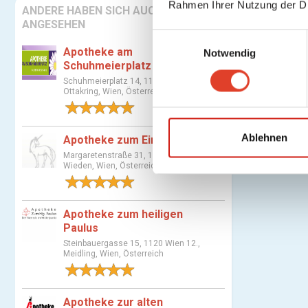
Rahmen Ihrer Nutzung der D
ANDERE HABEN SICH AUCH
ANGESEHEN
E
Apotheke am
Notwendig
i
Schuhmeierplatz
n
Schuhmeierplatz 14, 1160 Wien 16.,
w
Ottakring, Wien, Österreich
i
1 Bewertung
l
l
Ablehnen
Apotheke zum Einhorn
i
Margaretenstraße 31, 1040 Wien 4.,
Wieden, Wien, Österreich
g
1 Bewertung
u
n
Apotheke zum heiligen
g
Paulus
s
Steinbauergasse 15, 1120 Wien 12.,
a
Meidling, Wien, Österreich
u
1 Bewertung
s
w
Apotheke zur alten