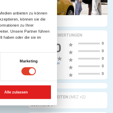
 Medien anbieten zu können
kzeptieren, können sie die
ormationen zu Ihrer
iter. Unsere Partner führen
KRITIKEN & BEWERTUNGEN
t haben oder die sie im
5
0.00
0
star
4
0
star
3
0
star
Marketing
0 Bewertungen
2
0
star
1
0
star
Alle zulassen
GESCHÄFTSZEITEN
(MEZ +2)
Geöffnet 24/7