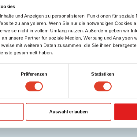
Cookies
nhalte und Anzeigen zu personalisieren, Funktionen für soziale
Website zu analysieren. Wenn Sie nur die notwendigen Cookies a
herweise nicht in vollem Umfang nutzen. Außerdem geben wir Inf
an unsere Partner für soziale Medien, Werbung und Analysen we
s
rweise mit weiteren Daten zusammen, die Sie ihnen bereitgestell
ienste gesammelt haben.
Keine weiteren Ergebnisse gefunden
Präferenzen
Statistiken
Auswahl erlauben