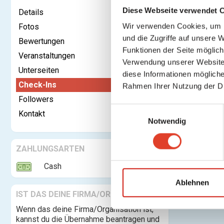
Diese Webseite verwendet 
Details
Wir verwenden Cookies, um I
Fotos
und die Zugriffe auf unsere 
Bewertungen
Kontaktieren
Funktionen der Seite möglic
Veranstaltungen
Verwendung unserer Website 
Unterseiten
Check-In
diese Informationen mögliche
Check-Ins
Rahmen Ihrer Nutzung der D
Followers
E
Kontakt
Notwendig
i
n
w
ZAHLUNGSARTEN
i
Cash
l
l
Ablehnen
i
IST DAS DEINE FIRMA/ORGANISATION?
g
Wenn das deine Firma/Organisation ist,
u
kannst du die Übernahme beantragen und