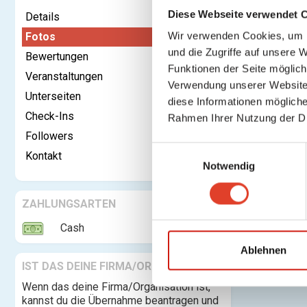
Diese Webseite verwendet 
Details
Wir verwenden Cookies, um I
Fotos
und die Zugriffe auf unsere 
Bewertungen
Kontaktieren
Funktionen der Seite möglic
Veranstaltungen
Verwendung unserer Website 
Unterseiten
Fotos
diese Informationen mögliche
Check-Ins
Rahmen Ihrer Nutzung der D
Followers
E
Kontakt
Notwendig
i
n
w
ZAHLUNGSARTEN
i
Cash
l
l
Ablehnen
i
IST DAS DEINE FIRMA/ORGANISATION?
g
Wenn das deine Firma/Organisation ist,
u
kannst du die Übernahme beantragen und