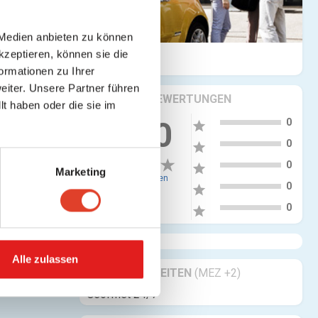
 Medien anbieten zu können
kzeptieren, können sie die
ormationen zu Ihrer
iter. Unsere Partner führen
KRITIKEN & BEWERTUNGEN
t haben oder die sie im
5
0.00
0
star
4
0
star
3
0
star
Marketing
0 Bewertungen
2
0
star
1
0
star
Alle zulassen
GESCHÄFTSZEITEN
(MEZ +2)
Geöffnet 24/7