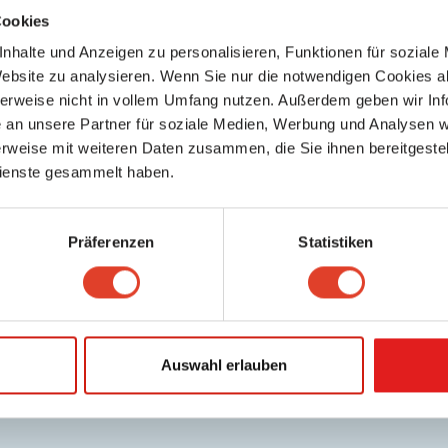
Cookies
nhalte und Anzeigen zu personalisieren, Funktionen für soziale
Website zu analysieren. Wenn Sie nur die notwendigen Cookies a
herweise nicht in vollem Umfang nutzen. Außerdem geben wir Inf
an unsere Partner für soziale Medien, Werbung und Analysen we
rweise mit weiteren Daten zusammen, die Sie ihnen bereitgestell
ienste gesammelt haben.
Keine weiteren Ergebnisse gefunden
Präferenzen
Statistiken
Auswahl erlauben