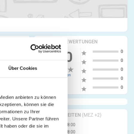
KRITIKEN & BEWERTUNGEN
5
0.00
0
star
4
0
star
Über Cookies
3
0
star
0 Bewertungen
2
0
star
1
0
star
 Medien anbieten zu können
kzeptieren, können sie die
ormationen zu Ihrer
GESCHÄFTSZEITEN
(MEZ +2)
iter. Unsere Partner führen
Mo
07:30 - 18:00
t haben oder die sie im
Di
07:30 - 18:00