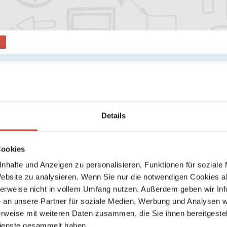
s
Keine weiteren Ergebnisse gefunden
Details
Cookies
nhalte und Anzeigen zu personalisieren, Funktionen für soziale
Website zu analysieren. Wenn Sie nur die notwendigen Cookies a
herweise nicht in vollem Umfang nutzen. Außerdem geben wir Inf
an unsere Partner für soziale Medien, Werbung und Analysen we
rweise mit weiteren Daten zusammen, die Sie ihnen bereitgestell
ienste gesammelt haben.