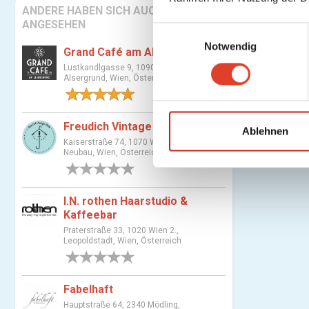
ANDERE HABEN SICH AUCH
ANGESEHEN
E
Notwendig
i
Grand Café am Alsergrund
n
Lustkandlgasse 9, 1090 Wien 9.,
Alsergrund, Wien, Österreich
w
1 Bewertung
i
l
Freudich Vintage Store
l
Ablehnen
Kaiserstraße 74, 1070 Wien 7.,
i
Neubau, Wien, Österreich
g
0 Bewertungen
u
n
I.N. rothen Haarstudio &
g
Kaffeebar
s
Praterstraße 33, 1020 Wien 2.,
Leopoldstadt, Wien, Österreich
a
0 Bewertungen
u
s
Fabelhaft
w
Hauptstraße 64, 2340 Mödling,