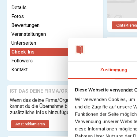
Details
Fotos
Bewertungen
Kontaktieren
Veranstaltungen
Unterseiten
Check-In
Check-Ins
Followers
Kontakt
Zustimmung
Diese Webseite verwendet 
IST DAS DEINE FIRMA/ORGANISATION?
Wir verwenden Cookies, um I
Wenn das deine Firma/Organisation ist,
kannst du die Übernahme beantragen und
und die Zugriffe auf unsere 
zusätzliche Infos hinzufügen.
Funktionen der Seite möglic
Verwendung unserer Website 
Jetzt reklamieren
diese Informationen mögliche
Rahmen Ihrer Nutzung der D