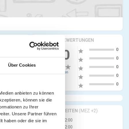
KRITIKEN & BEWERTUNGEN
5
0.00
0
star
4
0
star
Über Cookies
3
0
star
0 Bewertungen
2
0
star
1
0
star
 Medien anbieten zu können
kzeptieren, können sie die
ormationen zu Ihrer
GESCHÄFTSZEITEN
(MEZ +2)
iter. Unsere Partner führen
Mo
07:00 - 12:00
t haben oder die sie im
Di
07:00 - 12:00