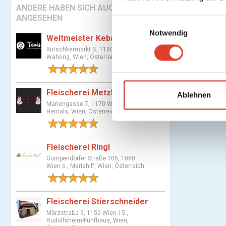
ANDERE HABEN SICH AUCH
ANGESEHEN
E
Notwendig
i
Weltmeister Kebap / Tanis
n
Kutschkermarkt B, 1180 Wien 18.,
w
Währing, Wien, Österreich
i
1 Bewertung
l
Fleischerei Metzker
l
Ablehnen
Mariengasse 7, 1170 Wien 17.,
i
Hernals, Wien, Österreich
g
1 Bewertung
u
n
Fleischerei Ringl
g
Gumpendorfer Straße 105, 1060
s
Wien 6., Mariahilf, Wien, Österreich
a
1 Bewertung
u
Fleischerei Stierschneider
s
Märzstraße 9, 1150 Wien 15.,
w
Rudolfsheim-Fünfhaus, Wien,