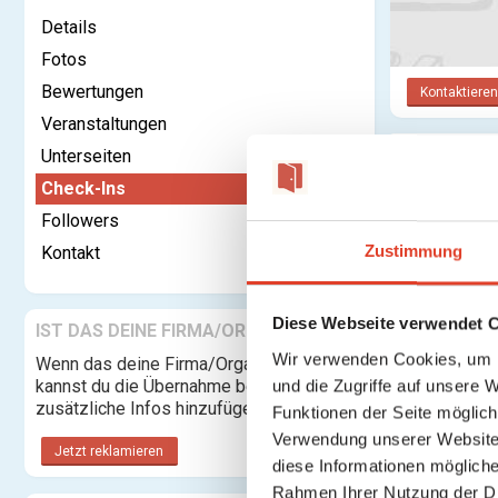
Details
Fotos
Bewertungen
Kontaktieren
Veranstaltungen
Unterseiten
Check-In
Check-Ins
Followers
Zustimmung
Kontakt
Diese Webseite verwendet 
IST DAS DEINE FIRMA/ORGANISATION?
Wir verwenden Cookies, um I
Wenn das deine Firma/Organisation ist,
kannst du die Übernahme beantragen und
und die Zugriffe auf unsere 
zusätzliche Infos hinzufügen.
Funktionen der Seite möglic
Verwendung unserer Website 
Jetzt reklamieren
diese Informationen mögliche
Rahmen Ihrer Nutzung der D