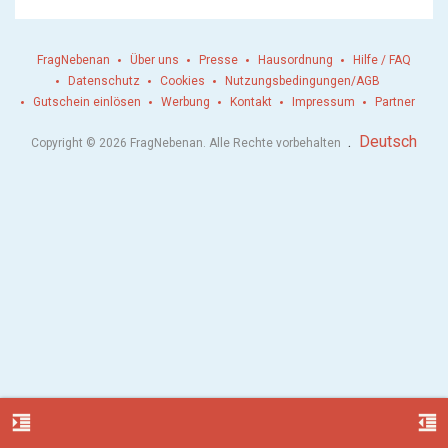
FragNebenan
Über uns
Presse
Hausordnung
Hilfe / FAQ
Datenschutz
Cookies
Nutzungsbedingungen/AGB
Gutschein einlösen
Werbung
Kontakt
Impressum
Partner
.
Deutsch
Copyright © 2026 FragNebenan. Alle Rechte vorbehalten
format_indent_increase
format_indent_decrease