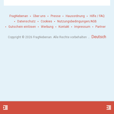
FragNebenan
Über uns
Presse
Hausordnung
Hilfe / FAQ
Datenschutz
Cookies
Nutzungsbedingungen/AGB
Gutschein einlösen
Werbung
Kontakt
Impressum
Partner
.
Deutsch
Copyright © 2026 FragNebenan. Alle Rechte vorbehalten
format_indent_increase
format_indent_decrease