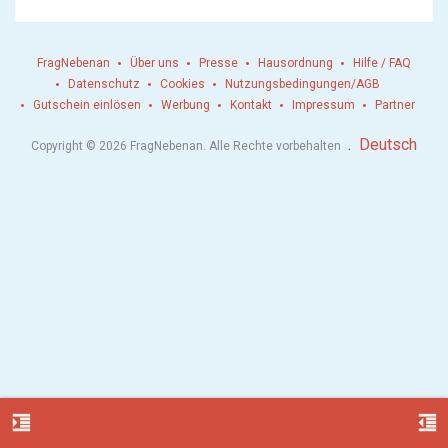
FragNebenan
Über uns
Presse
Hausordnung
Hilfe / FAQ
Datenschutz
Cookies
Nutzungsbedingungen/AGB
Gutschein einlösen
Werbung
Kontakt
Impressum
Partner
.
Deutsch
Copyright © 2026 FragNebenan. Alle Rechte vorbehalten
format_indent_increase
format_indent_decrease