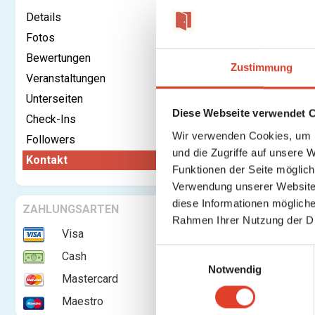
Details
Fotos
Bewertungen
Kontaktieren
Zustimmung
Veranstaltungen
Unterseiten
Dein Name:
Diese Webseite verwendet 
Check-Ins
Deine E-Ma
Wir verwenden Cookies, um I
Followers
Adresse:
und die Zugriffe auf unsere 
Kontakt
Funktionen der Seite möglic
Nachricht:
Verwendung unserer Website 
diese Informationen mögliche
ZAHLUNGSARTEN
Rahmen Ihrer Nutzung der D
Visa
E
Cash
Notwendig
i
Mastercard
n
Maestro
w