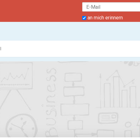
an mich erinnern
l