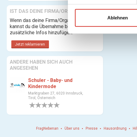
i
l
IST DAS DEINE FIRMA/ORGANISATION?
l
Ablehnen
Wenn das deine Firma/Organisation ist,
i
kannst du die Übernahme beantragen und
g
zusätzliche Infos hinzufügen.
u
Jetzt reklamieren
n
g
s
ANDERE HABEN SICH AUCH
ANGESEHEN
a
u
Schuler - Baby- und
s
Kindermode
w
Marktgraben 27, 6020 Innsbruck,
a
Tirol, Österreich
h
0 Bewertungen
l
FragNebenan
Über uns
Presse
Hausordnung
Hi