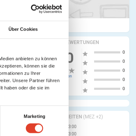
Über Cookies
KRITIKEN & BEWERTUNGEN
5
0.00
0
star
 Medien anbieten zu können
4
0
star
kzeptieren, können sie die
3
0
star
ormationen zu Ihrer
0 Bewertungen
2
0
iter. Unsere Partner führen
star
t haben oder die sie im
1
0
star
Marketing
GESCHÄFTSZEITEN
(MEZ +2)
Mo
09:30 - 13:00
Di
09:30 - 13:00