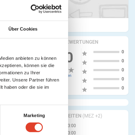
Über Cookies
KRITIKEN & BEWERTUNGEN
5
0.00
0
star
 Medien anbieten zu können
4
0
star
kzeptieren, können sie die
3
0
star
ormationen zu Ihrer
0 Bewertungen
2
0
iter. Unsere Partner führen
star
t haben oder die sie im
1
0
star
Marketing
GESCHÄFTSZEITEN
(MEZ +2)
Mo
09:30 - 13:00
Di
09:30 - 13:00