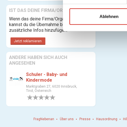
i
l
IST DAS DEINE FIRMA/ORGANISATION?
l
Ablehnen
Wenn das deine Firma/Organisation ist,
i
kannst du die Übernahme beantragen und
g
zusätzliche Infos hinzufügen.
u
Jetzt reklamieren
n
g
s
ANDERE HABEN SICH AUCH
ANGESEHEN
a
u
Schuler - Baby- und
s
Kindermode
w
Marktgraben 27, 6020 Innsbruck,
a
Tirol, Österreich
h
0 Bewertungen
l
FragNebenan
Über uns
Presse
Hausordnung
Hi