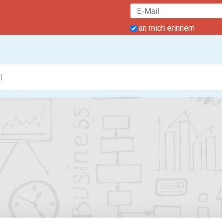
an mich erinnern
l