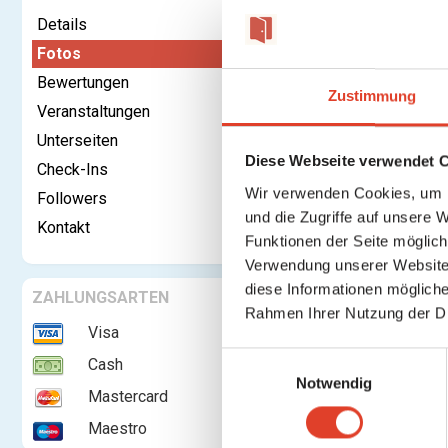
Details
Fotos
Bewertungen
Kontaktieren
Zustimmung
Veranstaltungen
Unterseiten
Fotos
Diese Webseite verwendet 
Check-Ins
Wir verwenden Cookies, um I
Followers
und die Zugriffe auf unsere 
Kontakt
Funktionen der Seite möglic
Verwendung unserer Website 
diese Informationen mögliche
ZAHLUNGSARTEN
Rahmen Ihrer Nutzung der D
Visa
E
Cash
Notwendig
i
Mastercard
n
Maestro
w