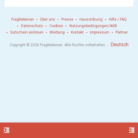
FragNebenan
Über uns
Presse
Hausordnung
Hilfe / FAQ
Datenschutz
Cookies
Nutzungsbedingungen/AGB
Gutschein einlösen
Werbung
Kontakt
Impressum
Partner
.
Deutsch
Copyright © 2026 FragNebenan. Alle Rechte vorbehalten
format_indent_increase
format_indent_decrease