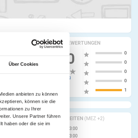
KRITIKEN & BEWERTUNGEN
5
1.00
0
star
4
0
star
Über Cookies
3
0
star
1 Bewertung
2
0
star
1
1
star
 Medien anbieten zu können
kzeptieren, können sie die
ormationen zu Ihrer
iter. Unsere Partner führen
GESCHÄFTSZEITEN
(MEZ +2)
t haben oder die sie im
Mo
11:30 - 23:00
Di
11:30 - 23:00