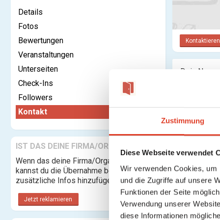
Details
Fotos
Bewertungen
Kontaktieren
Veranstaltungen
Unterseiten
Dein Name:
Check-Ins
Deine E-Ma
Followers
Adresse:
Kontakt
Zustimmung
Nachricht:
IST DAS DEINE FIRMA/ORGANISATION?
Diese Webseite verwendet 
Wenn das deine Firma/Organisation ist,
Wir verwenden Cookies, um I
kannst du die Übernahme beantragen und
zusätzliche Infos hinzufügen.
und die Zugriffe auf unsere 
Funktionen der Seite möglic
Jetzt reklamieren
Verwendung unserer Website 
diese Informationen mögliche