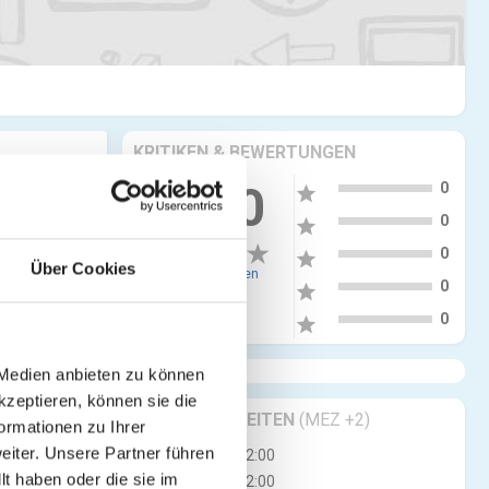
KRITIKEN & BEWERTUNGEN
5
0.00
0
star
4
0
star
3
0
star
Über Cookies
0 Bewertungen
2
0
star
1
0
star
 Medien anbieten zu können
kzeptieren, können sie die
GESCHÄFTSZEITEN
(MEZ +2)
ormationen zu Ihrer
iter. Unsere Partner führen
Di
12:00 - 22:00
t haben oder die sie im
Mi
12:00 - 22:00