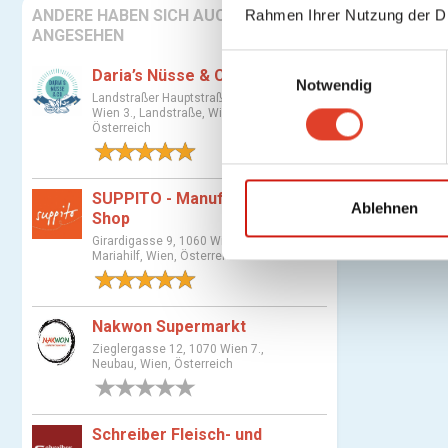
ANDERE HABEN SICH AUCH
Rahmen Ihrer Nutzung der D
ANGESEHEN
E
Daria’s Nüsse & Co
Notwendig
i
Landstraßer Hauptstraße 81, 1030
n
Wien 3., Landstraße, Wien,
Österreich
w
1 Bewertung
i
l
SUPPITO - Manufaktur &
l
Ablehnen
Shop
i
Girardigasse 9, 1060 Wien 6.,
g
Mariahilf, Wien, Österreich
u
1 Bewertung
n
Nakwon Supermarkt
g
s
Zieglergasse 12, 1070 Wien 7.,
Neubau, Wien, Österreich
a
0 Bewertungen
u
s
Schreiber Fleisch- und
w