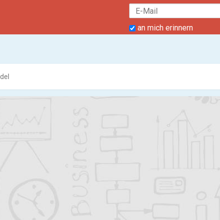
an mich erinnern
del