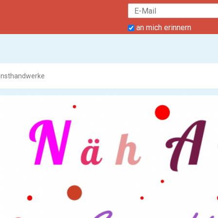
an mich erinnern
unsthandwerke