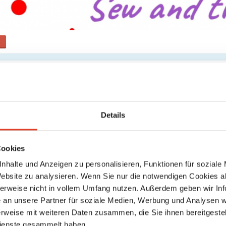
il
Details
Cookies
nhalte und Anzeigen zu personalisieren, Funktionen für soziale
Website zu analysieren. Wenn Sie nur die notwendigen Cookies a
herweise nicht in vollem Umfang nutzen. Außerdem geben wir Inf
an unsere Partner für soziale Medien, Werbung und Analysen we
rweise mit weiteren Daten zusammen, die Sie ihnen bereitgestell
Senden
ienste gesammelt haben.