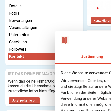
Details
Fotos
Bewertungen
Kontaktieren
Veranstaltungen
Unterseiten
Dein Name:
Check-Ins
Deine E-Ma
Followers
Adresse:
Kontakt
Zustimmung
Nachricht:
Diese Webseite verwendet 
IST DAS DEINE FIRMA/ORGANISATION?
Wir verwenden Cookies, um I
Wenn das deine Firma/Organisation ist,
kannst du die Übernahme beantragen und
und die Zugriffe auf unsere 
zusätzliche Infos hinzufügen.
Funktionen der Seite möglic
Verwendung unserer Website 
Jetzt reklamieren
diese Informationen mögliche
Rahmen Ihrer Nutzung der D