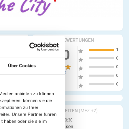
KRITIKEN & BEWERTUNGEN
5
5.00
1
star
4
0
star
Über Cookies
3
0
star
1 Bewertung
2
0
star
1
0
star
 Medien anbieten zu können
kzeptieren, können sie die
ormationen zu Ihrer
GESCHÄFTSZEITEN
(MEZ +2)
iter. Unsere Partner führen
Mo
00:00 - 00:30
t haben oder die sie im
Jetzt geschlossen