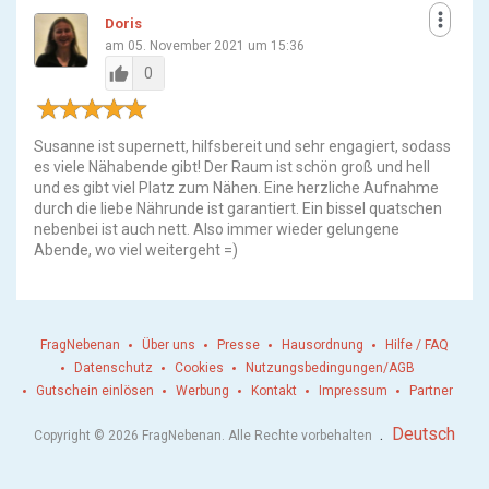
more_vert
Doris
am 05. November 2021 um 15:36
thumb_up
0
Susanne ist supernett, hilfsbereit und sehr engagiert, sodass
es viele Nähabende gibt! Der Raum ist schön groß und hell
und es gibt viel Platz zum Nähen. Eine herzliche Aufnahme
durch die liebe Nährunde ist garantiert. Ein bissel quatschen
nebenbei ist auch nett. Also immer wieder gelungene
Abende, wo viel weitergeht =)
FragNebenan
Über uns
Presse
Hausordnung
Hilfe / FAQ
Datenschutz
Cookies
Nutzungsbedingungen/AGB
Gutschein einlösen
Werbung
Kontakt
Impressum
Partner
.
Deutsch
Copyright © 2026 FragNebenan. Alle Rechte vorbehalten