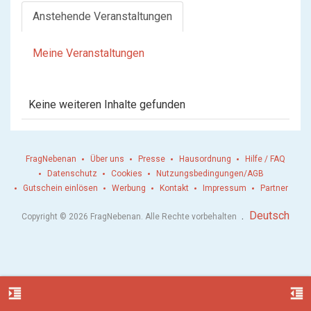
Anstehende Veranstaltungen
Meine Veranstaltungen
Keine weiteren Inhalte gefunden
FragNebenan
Über uns
Presse
Hausordnung
Hilfe / FAQ
Datenschutz
Cookies
Nutzungsbedingungen/AGB
Gutschein einlösen
Werbung
Kontakt
Impressum
Partner
.
Deutsch
Copyright © 2026 FragNebenan. Alle Rechte vorbehalten
format_indent_increase
format_indent_decrease