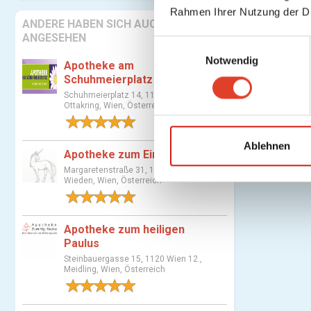
Rahmen Ihrer Nutzung der D
ANDERE HABEN SICH AUCH
ANGESEHEN
E
Notwendig
i
Apotheke am
n
Schuhmeierplatz
w
Schuhmeierplatz 14, 1160 Wien 16.,
Ottakring, Wien, Österreich
i
1 Bewertung
l
l
Ablehnen
Apotheke zum Einhorn
i
Margaretenstraße 31, 1040 Wien 4.,
g
Wieden, Wien, Österreich
u
1 Bewertung
n
g
Apotheke zum heiligen
Paulus
s
Steinbauergasse 15, 1120 Wien 12.,
a
Meidling, Wien, Österreich
u
1 Bewertung
s
w