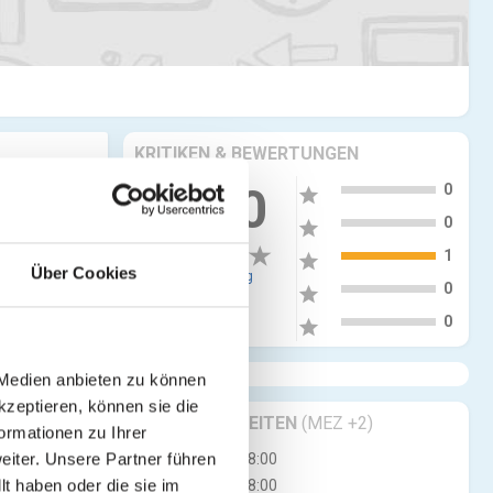
KRITIKEN & BEWERTUNGEN
5
3.00
0
star
4
0
star
3
1
star
Über Cookies
1 Bewertung
2
0
star
1
0
star
 Medien anbieten zu können
kzeptieren, können sie die
GESCHÄFTSZEITEN
(MEZ +2)
ormationen zu Ihrer
iter. Unsere Partner führen
Mo
08:00 - 18:00
t haben oder die sie im
Di
08:00 - 18:00