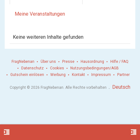
Meine Veranstaltungen
Keine weiteren Inhalte gefunden
FragNebenan
Über uns
Presse
Hausordnung
Hilfe / FAQ
Datenschutz
Cookies
Nutzungsbedingungen/AGB
Gutschein einlösen
Werbung
Kontakt
Impressum
Partner
.
Deutsch
Copyright © 2026 FragNebenan. Alle Rechte vorbehalten
format_indent_increase
format_indent_decrease