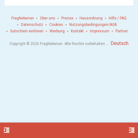
FragNebenan
Über uns
Presse
Hausordnung
Hilfe / FAQ
Datenschutz
Cookies
Nutzungsbedingungen/AGB
Gutschein einlösen
Werbung
Kontakt
Impressum
Partner
.
Deutsch
Copyright © 2026 FragNebenan. Alle Rechte vorbehalten
format_indent_increase
format_indent_decrease