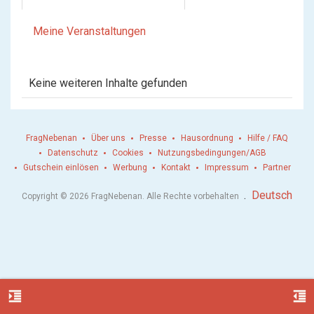
Meine Veranstaltungen
Keine weiteren Inhalte gefunden
FragNebenan
Über uns
Presse
Hausordnung
Hilfe / FAQ
Datenschutz
Cookies
Nutzungsbedingungen/AGB
Gutschein einlösen
Werbung
Kontakt
Impressum
Partner
.
Deutsch
Copyright © 2026 FragNebenan. Alle Rechte vorbehalten
format_indent_increase
format_indent_decrease