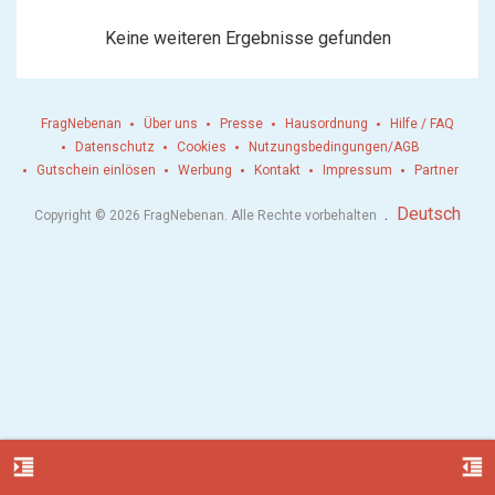
Keine weiteren Ergebnisse gefunden
FragNebenan
Über uns
Presse
Hausordnung
Hilfe / FAQ
Datenschutz
Cookies
Nutzungsbedingungen/AGB
Gutschein einlösen
Werbung
Kontakt
Impressum
Partner
.
Deutsch
Copyright © 2026 FragNebenan. Alle Rechte vorbehalten
format_indent_increase
format_indent_decrease