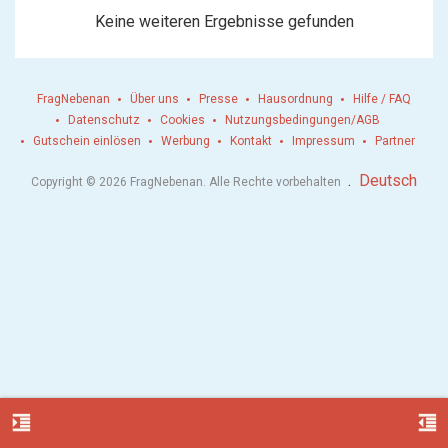
Keine weiteren Ergebnisse gefunden
FragNebenan
Über uns
Presse
Hausordnung
Hilfe / FAQ
Datenschutz
Cookies
Nutzungsbedingungen/AGB
Gutschein einlösen
Werbung
Kontakt
Impressum
Partner
.
Deutsch
Copyright © 2026 FragNebenan. Alle Rechte vorbehalten
format_indent_increase
format_indent_decrease