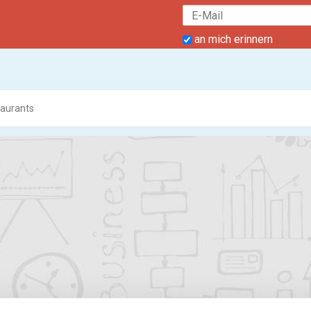
an mich erinnern
taurants