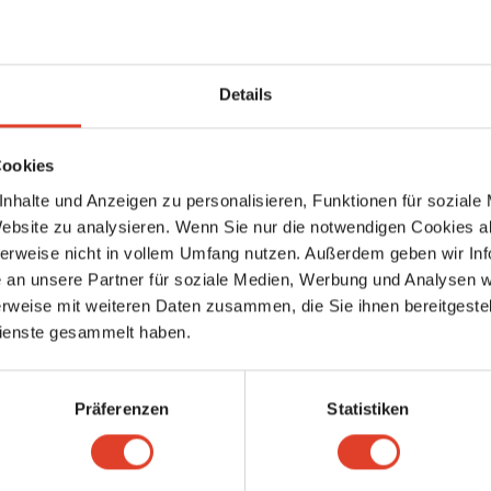
Details
 Veranstaltungen
Cookies
nhalte und Anzeigen zu personalisieren, Funktionen für soziale
Website zu analysieren. Wenn Sie nur die notwendigen Cookies a
de Veranstaltungen
Meine Veranstaltungen
herweise nicht in vollem Umfang nutzen. Außerdem geben wir Inf
an unsere Partner für soziale Medien, Werbung und Analysen we
rweise mit weiteren Daten zusammen, die Sie ihnen bereitgestell
ren Inhalte gefunden
ienste gesammelt haben.
Präferenzen
Statistiken