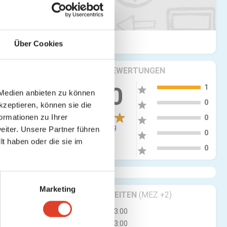
Über Cookies
KRITIKEN & BEWERTUNGEN
5
5.00
1
star
 Medien anbieten zu können
4
0
star
kzeptieren, können sie die
3
ormationen zu Ihrer
0
star
1 Bewertung
iter. Unsere Partner führen
2
0
star
t haben oder die sie im
1
0
star
Marketing
GESCHÄFTSZEITEN
(MEZ +2)
Mo
08:00 - 23:00
Di
08:00 - 23:00