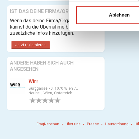
l
IST DAS DEINE FIRMA/ORGANISATION?
l
Ablehnen
Wenn das deine Firma/Organisation ist,
i
kannst du die Übernahme beantragen und
g
zusätzliche Infos hinzufügen.
u
n
Jetzt reklamieren
g
s
ANDERE HABEN SICH AUCH
a
ANGESEHEN
u
Wirr
s
w
Burggasse 70, 1070 Wien 7.,
Neubau, Wien, Österreich
a
0 Bewertungen
h
l
FragNebenan
Über uns
Presse
Hausordnung
Hi