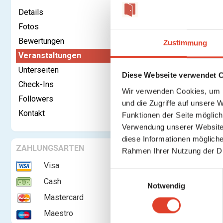
Details
Fotos
Bewertungen
Kontaktieren
Zustimmung
Veranstaltungen
Unterseiten
Timeless
Diese Webseite verwendet 
Check-Ins
Wir verwenden Cookies, um I
Followers
und die Zugriffe auf unsere 
Anstehen
Kontakt
Funktionen der Seite möglic
Verwendung unserer Website 
diese Informationen mögliche
Keine weite
ZAHLUNGSARTEN
Rahmen Ihrer Nutzung der D
Visa
E
Cash
Notwendig
i
Mastercard
n
w
Maestro
i