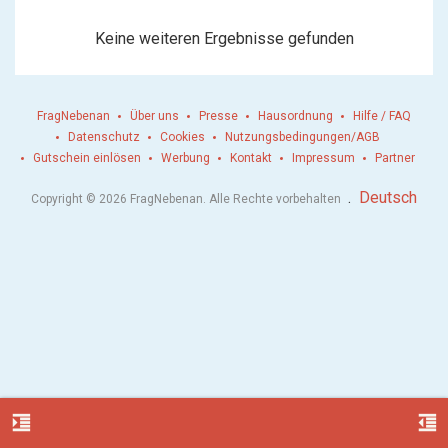
Keine weiteren Ergebnisse gefunden
FragNebenan
Über uns
Presse
Hausordnung
Hilfe / FAQ
Datenschutz
Cookies
Nutzungsbedingungen/AGB
Gutschein einlösen
Werbung
Kontakt
Impressum
Partner
.
Deutsch
Copyright © 2026 FragNebenan. Alle Rechte vorbehalten
format_indent_increase
format_indent_decrease