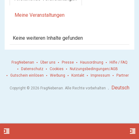
Meine Veranstaltungen
Keine weiteren Inhalte gefunden
FragNebenan
Über uns
Presse
Hausordnung
Hilfe / FAQ
Datenschutz
Cookies
Nutzungsbedingungen/AGB
Gutschein einlösen
Werbung
Kontakt
Impressum
Partner
.
Deutsch
Copyright © 2026 FragNebenan. Alle Rechte vorbehalten
format_indent_increase
format_indent_decrease