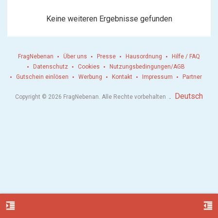
Keine weiteren Ergebnisse gefunden
FragNebenan
Über uns
Presse
Hausordnung
Hilfe / FAQ
Datenschutz
Cookies
Nutzungsbedingungen/AGB
Gutschein einlösen
Werbung
Kontakt
Impressum
Partner
.
Deutsch
Copyright © 2026 FragNebenan. Alle Rechte vorbehalten
format_indent_increase
format_indent_decrease