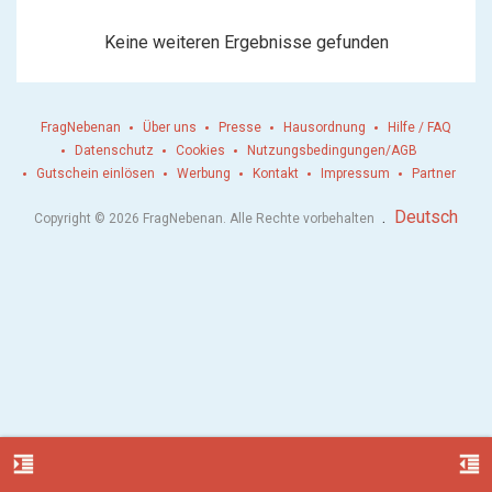
Keine weiteren Ergebnisse gefunden
FragNebenan
Über uns
Presse
Hausordnung
Hilfe / FAQ
Datenschutz
Cookies
Nutzungsbedingungen/AGB
Gutschein einlösen
Werbung
Kontakt
Impressum
Partner
.
Deutsch
Copyright © 2026 FragNebenan. Alle Rechte vorbehalten
format_indent_increase
format_indent_decrease